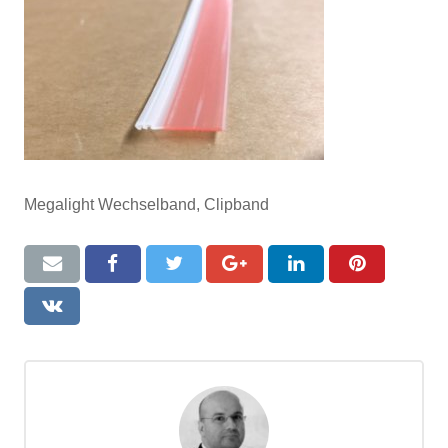
Megalight Wechselband, Clipband