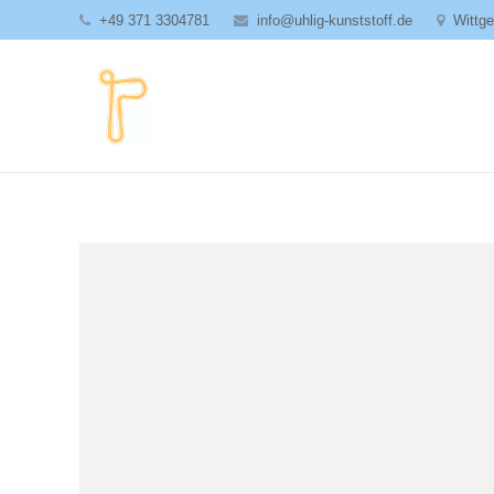
+49 371 3304781
info@uhlig-kunststoff.de
Wittg