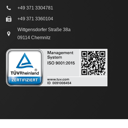
+49 371 3304781
+49 371 3360104
Wittgensdorfer Straße 38a
09114 Chemnitz